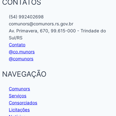
CONTATOS
(54) 992402698
comunors@comunors.rs.gov.br
Av. Primavera, 670, 99.615-000 - Trindade do
Sul/RS
Contato
@co.munors
@comunors
NAVEGAÇÃO
Comunors
Serviços
Consorciados
Licitações