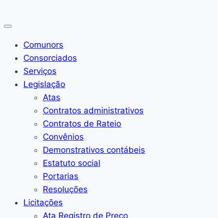
Pular
para
o
Comunors
Conteúdo
Consorciados
Serviços
Legislação
Atas
Contratos administrativos
Contratos de Rateio
Convênios
Demonstrativos contábeis
Estatuto social
Portarias
Resoluções
Licitações
Ata Registro de Preço