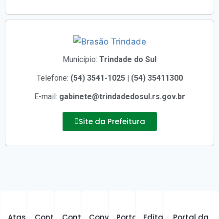
Município:
Trindade do Sul
Telefone:
(54) 3541-1025 | (54) 35411300
E-mail:
gabinete@trindadedosul.rs.gov.br
Site da Prefeitura
Atas
Contratos
Contratos
Convênios
Portarias
Editais
Portal da