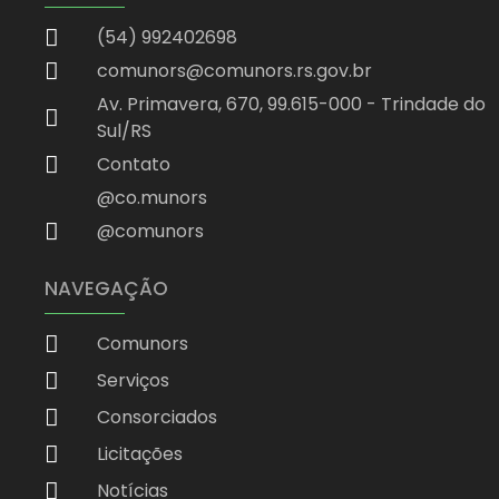
(54) 992402698
comunors@comunors.rs.gov.br
Av. Primavera, 670, 99.615-000 - Trindade do
Sul/RS
Contato
@co.munors
@comunors
NAVEGAÇÃO
Comunors
Serviços
Consorciados
Licitações
Notícias