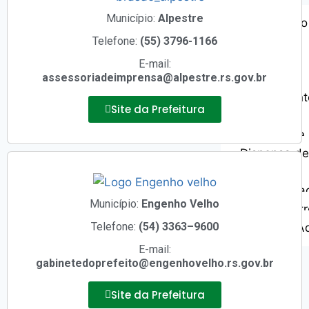
Município:
Alpestre
Ata Registro
Telefone:
(55) 3796-1166
Preço
Avisos de
E-mail:
assessoriadeimprensa@alpestre.rs.gov.br
Assembleia
Chamament
Site da Prefeitura
Público
Contratos e 
Dispensa de
Licitação
Inexigibilid
Município:
Engenho Velho
Pregão Eletr
Telefone:
(54) 3363–9600
Termo de A
E-mail:
Notícias
gabinetedoprefeito@engenhovelho.rs.gov.br
Contato
Site da Prefeitura