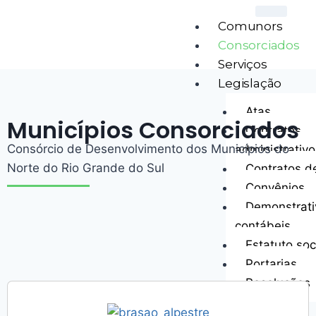
Comunors
Consorciados
Serviços
Legislação
Atas
Municípios Consorciados
Contratos
Consórcio de Desenvolvimento dos Municípios do
administrativo
Norte do Rio Grande do Sul
Contratos d
Convênios
Demonstrati
contábeis
Estatuto soc
Portarias
Resoluções
Licitações