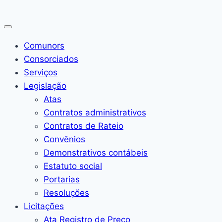
Pular
para
o
Comunors
Conteúdo
Consorciados
Serviços
Legislação
Atas
Contratos administrativos
Contratos de Rateio
Convênios
Demonstrativos contábeis
Estatuto social
Portarias
Resoluções
Licitações
Ata Registro de Preço