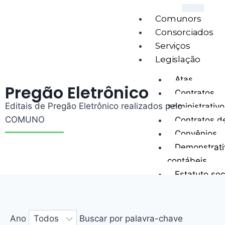
Comunors
Consorciados
Serviços
Legislação
Atas
Pregão Eletrônico
Contratos
Editais de Pregão Eletrônico realizados pelo
administrativo
COMUNO
Contratos d
Convênios
Demonstrati
contábeis
Estatuto soc
Portarias
Resoluções
Ano
Buscar por palavra-chave
Licitações