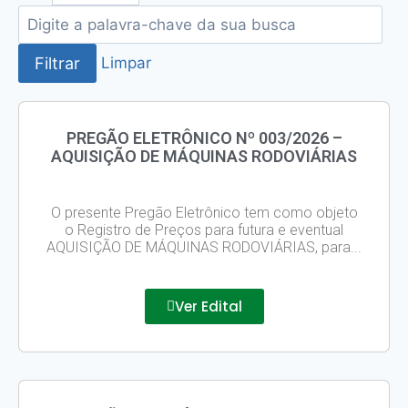
Ata Registro
Preço
Filtrar
Limpar
Avisos de
Assembleia
Chamament
PREGÃO ELETRÔNICO Nº 003/2026 –
Público
AQUISIÇÃO DE MÁQUINAS RODOVIÁRIAS
Contratos e 
Dispensa de
O presente Pregão Eletrônico tem como objeto
Licitação
o Registro de Preços para futura e eventual
AQUISIÇÃO DE MÁQUINAS RODOVIÁRIAS, para...
Inexigibilid
Pregão Eletr
Termo de A
Ver Edital
Notícias
Contato