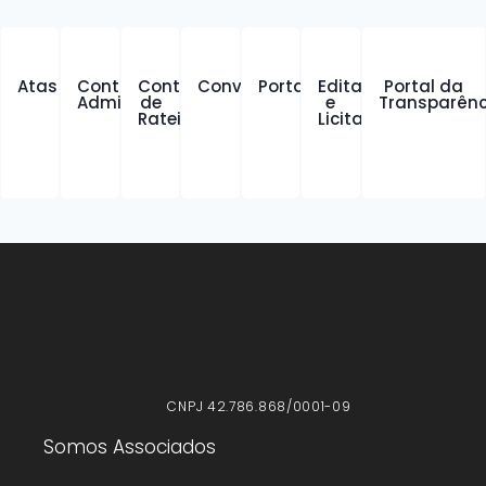
Atas
Contratos
Contratos
Convênios
Portarias
Editais
Portal da
Administrativos
de
e
Transparênc
Rateio
Licitações
CNPJ 42.786.868/0001-09
Somos Associados