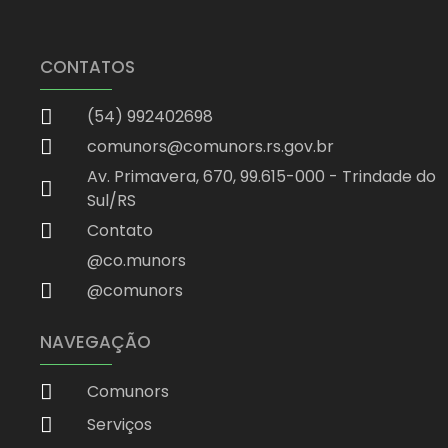
CONTATOS
(54) 992402698
comunors@comunors.rs.gov.br
Av. Primavera, 670, 99.615-000 - Trindade do
Sul/RS
Contato
@co.munors
@comunors
NAVEGAÇÃO
Comunors
Serviços