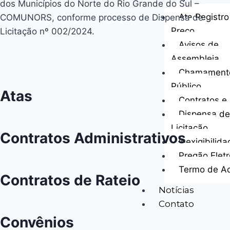
dos Municípios do Norte do Rio Grande do Sul –
Ata Registro
COMUNORS, conforme processo de Dispensa de
Preço
Licitação nº 002/2024.
Avisos de
Assembleia
Chamament
Público
Atas
Contratos e 
Dispensa de
Licitação
Contratos Administrativos
Inexigibilid
Pregão Eletr
Termo de A
Contratos de Rateio
Notícias
Contato
Convênios