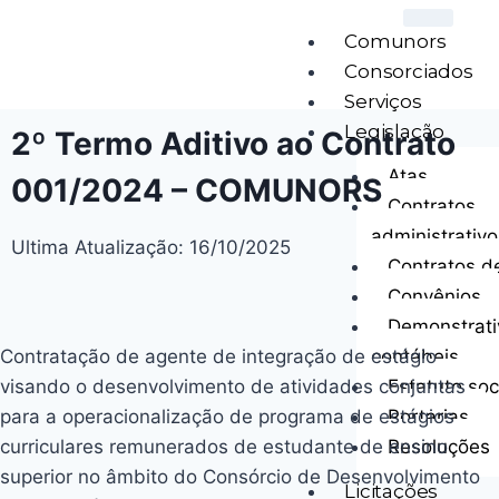
Comunors
Consorciados
Serviços
Legislação
2º Termo Aditivo ao Contrato
Atas
001/2024 – COMUNORS
Contratos
administrativo
Ultima Atualização: 16/10/2025
Contratos d
Convênios
Demonstrati
Contratação de agente de integração de estágio
contábeis
visando o desenvolvimento de atividades conjuntas
Estatuto soc
para a operacionalização de programa de estágios
Portarias
curriculares remunerados de estudante de ensino
Resoluções
superior no âmbito do Consórcio de Desenvolvimento
Licitações