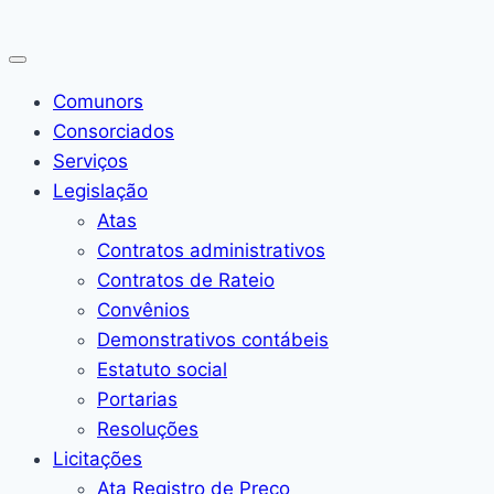
Pular
para
o
Comunors
Conteúdo
Consorciados
Serviços
Legislação
Atas
Contratos administrativos
Contratos de Rateio
Convênios
Demonstrativos contábeis
Estatuto social
Portarias
Resoluções
Licitações
Ata Registro de Preço