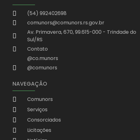
(54) 992402698
comunors@comunors.rs.gov.br
Av. Primavera, 670, 99.615-000 - Trindade do
Sul/RS
Contato
@co.munors
@comunors
NAVEGAÇÃO
Comunors
Serviços
Consorciados
Licitações