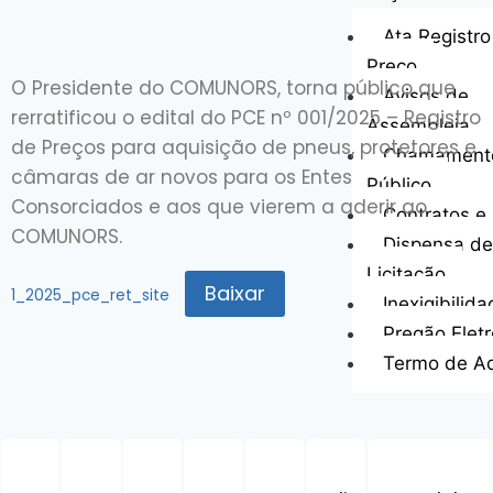
Ata Registro
Preço
O Presidente do COMUNORS, torna público que
Avisos de
rerratificou o edital do PCE nº 001/2025 – Registro
Assembleia
de Preços para aquisição de pneus, protetores e
Chamament
câmaras de ar novos para os Entes
Público
Consorciados e aos que vierem a aderir ao
Contratos e 
COMUNORS.
Dispensa de
Licitação
Baixar
1_2025_pce_ret_site
Inexigibilid
Pregão Eletr
Termo de A
Notícias
Contato