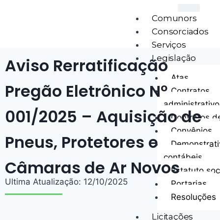
Comunors
Consorciados
Serviços
Legislação
Aviso Rerratificação
Atas
Pregão Eletrônico Nº
Contratos
administrativo
001/2025 – Aquisição de
Contratos d
Convênios
Pneus, Protetores e
Demonstrati
contábeis
Câmaras de Ar Novos
Estatuto soc
Ultima Atualização: 12/10/2025
Portarias
Resoluções
Licitações