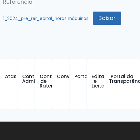
Referência
Baixar
1_2024_pre_rer_edital_horas máquinas
Atas
Contratos
Contratos
Convênios
Portarias
Editais
Portal da
Administrativos
de
e
Transparênc
Rateio
Licitações