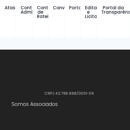
Atas
Contratos
Contratos
Convênios
Portarias
Editais
Portal da
X
Administrativos
de
e
Transparênc
Rateio
Licitações
CNPJ 42.786.868/0001-09
Somos Associados