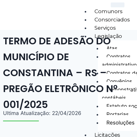
Comunors
Consorciados
Serviços
Legislação
TERMO DE ADESÃO DO
Atas
MUNICÍPIO DE
Contratos
administrativo
CONSTANTINA – RS –
Contratos d
Convênios
PREGÃO ELETRÔNICO Nº
Demonstrati
contábeis
001/2025
Estatuto soc
Ultima Atualização: 22/04/2026
Portarias
Resoluções
Licitações