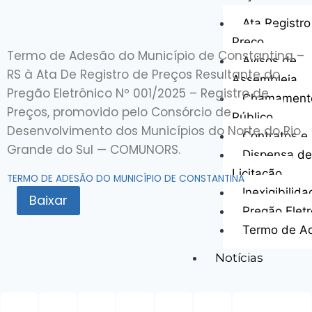
Ata Registro
Preço
Termo de Adesão do Município de Constantina –
Avisos de
RS à Ata De Registro de Preços Resultante do
Assembleia
Pregão Eletrônico Nº 001/2025 – Registro de
Chamament
Preços, promovido pelo Consórcio de
Público
Desenvolvimento dos Municípios do Norte do Rio
Contratos e 
Grande do Sul — COMUNORS.
Dispensa de
Licitação
TERMO DE ADESÃO DO MUNICÍPIO DE CONSTANTINA
Inexigibilid
Baixar
Pregão Eletr
Termo de A
Notícias
Contato