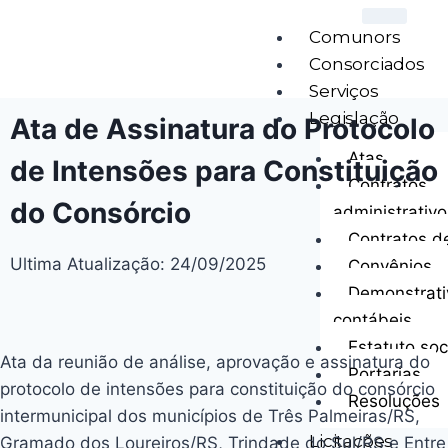
Comunors
Consorciados
Serviços
Legislação
Ata de Assinatura do Protocolo
Atas
de Intensões para Constituição
Contratos
do Consórcio
administrativo
Contratos d
Ultima Atualização: 24/09/2025
Convênios
Demonstrati
contábeis
Estatuto soc
Ata da reunião de análise, aprovação e assinatura do
Portarias
protocolo de intensões para constituição do consórcio
Resoluções
intermunicipal dos municípios de Três Palmeiras/RS,
Licitações
Gramado dos Loureiros/RS, Trindade do Sul/RS e Entre