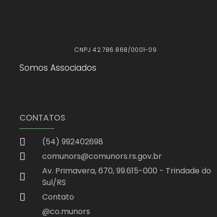
X
CNPJ 42.786.868/0001-09
Somos Associados
CONTATOS
(54) 992402698
comunors@comunors.rs.gov.br
Av. Primavera, 670, 99.615-000 - Trindade do
Sul/RS
Contato
@co.munors