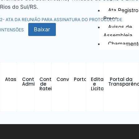
Rios do Sul/RS.
Ata Registro
Preço
2- ATA DA REUNIÃO PARA ASSINATURA DO PROTOCOLO DE
Avisos de
Baixar
INTENSÕES
Assembleia
Chamament
Público
Contratos e 
Dispensa de
Licitação
Atas
Contratos
Contratos
Convênios
Portarias
Editais
Portal da
Administrativos
de
e
Transparênc
Inexigibilid
Rateio
Licitações
Pregão Eletr
Termo de A
Notícias
Contato