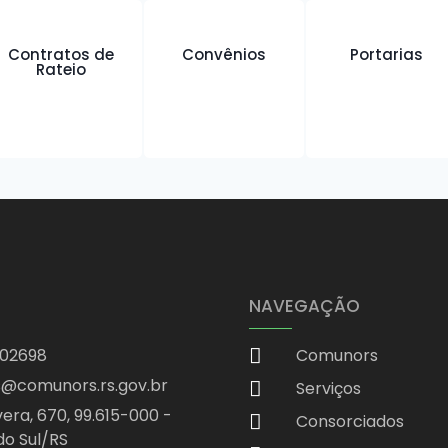
Chamamento Público
Contratos e Aditivos
Contratos de
Convênios
Portarias
Rateio
Dispensa de Licitação
Inexigibilidade
Pregão Eletrônico
Termo de Adesão
Notícias
Contato
X
NAVEGAÇÃO
402698
Comunors
@comunors.rs.gov.br
Serviços
era, 670, 99.615-000 -
Consorciados
do Sul/RS