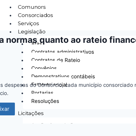
Comunors
Consorciados
Serviços
Legislação
 normas quanto ao rateio financ
Atas
Contratos administrativos
Contratos de Rateio
Convênios
Demonstrativos contábeis
Estatuto social
io das despesas do Consórcio, cada município consorci
Portarias
cio.
Resoluções
ixar
Licitações
Ata Registro de Preço
Avisos de Assembleia