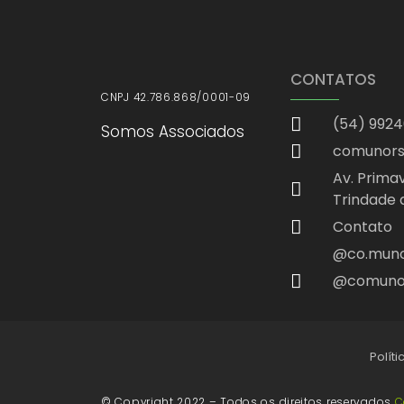
CONTATOS
CNPJ 42.786.868/0001-09
(54) 992
Somos Associados
comunors
Av. Primav
Trindade 
Contato
@co.mun
@comuno
Polít
© Copyright 2022 – Todos os direitos reservados
C