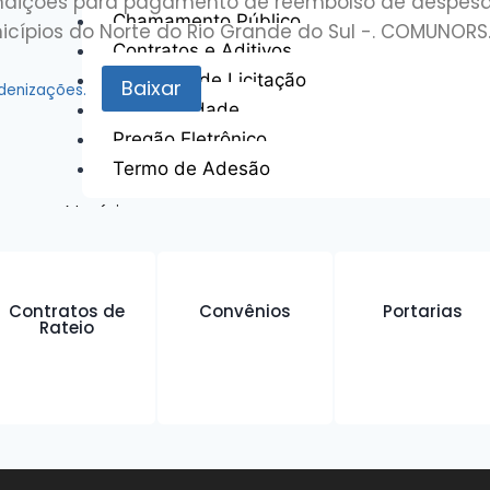
ondições para pagamento de reembolso de despesas
Chamamento Público
cípios do Norte do Rio Grande do Sul -. COMUNORS
Contratos e Aditivos
Dispensa de Licitação
Baixar
denizações.
Inexigibilidade
Pregão Eletrônico
Termo de Adesão
Notícias
Contato
X
Contratos de
Convênios
Portarias
Rateio