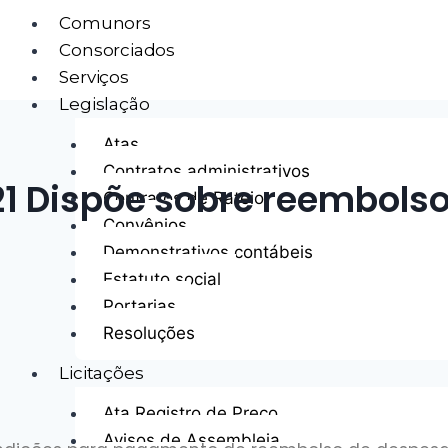
Comunors
Consorciados
Serviços
Legislação
Atas
Contratos administrativos
1 Dispõe sobre reembolso
Contratos de Rateio
Convênios
Demonstrativos contábeis
Estatuto social
Portarias
Resoluções
Licitações
Ata Registro de Preço
Avisos de Assembleia