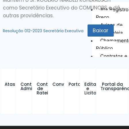
Mantém o Sr. ROGÉRIO NARDELI KOHLRAUSCH
como Secretário Executivo do COMUNORS e dá
Ata Registro
outras providências.
Preço
Avisos de
Baixar
Resolução 012-2023 Secretária Executiva
Assembleia
Chamament
Público
Contratos e 
Dispensa de
Licitação
Inexigibilid
Atas
Contratos
Contratos
Convênios
Portarias
Editais
Portal da
Pregão Eletr
Administrativos
de
e
Transparênc
Rateio
Licitações
Termo de A
Notícias
Contato