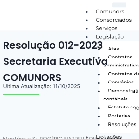
Comunors
Consorciados
Serviços
Legislação
Resolução 012-2023
Atas
Secretaria Executiva
Contratos
administrativo
COMUNORS
Contratos d
Convênios
Ultima Atualização: 11/10/2025
Demonstrati
contábeis
Estatuto soc
Portarias
Resoluções
Licitações