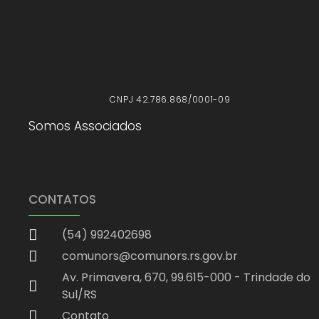
X
CNPJ 42.786.868/0001-09
Somos Associados
CONTATOS
(54) 992402698
comunors@comunors.rs.gov.br
Av. Primavera, 670, 99.615-000 - Trindade do
Sul/RS
Contato