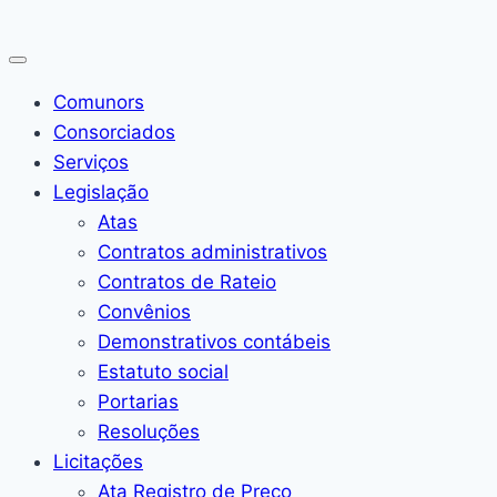
Pular
para
o
Comunors
Conteúdo
Consorciados
Serviços
Legislação
Atas
Contratos administrativos
Contratos de Rateio
Convênios
Demonstrativos contábeis
Estatuto social
Portarias
Resoluções
Licitações
Ata Registro de Preço